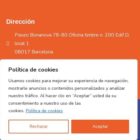
Dirección
Paseo Bonanova 78-80 Oficina timbre n. 200 Edif D,
local 1
08017 Barcelona
93 368 70 38
Política de cookies
Usamos cookies para mejorar su experiencia de navegación,
gestion-bts@betese.es
mostrarle anuncios o contenidos personalizados y analizar
nuestro tráfico. Al hacer clic en “Aceptar” usted da su
consentimiento a nuestro uso de las
cookies.
© BETESE Gestión de Servicios de Almacenajes y Portes S.L.
Política de cookies
Aviso Legal
–
Política de calidad y medio ambiente –
Política
Rechazar
Aceptar
de seguridad alimentaria
– Política de cookies